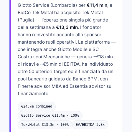
Giotto Service (Lombardia) per
€11,4 mln
, e
BidCo Tek.Metal ha acquisito Tek.Metal
(Puglia) — l'operazione singola più grande
della settimana a
€13,3 mln
. I fondatori
hanno reinvestito accanto allo sponsor
mantenendo ruoli operativi. La piattaforma —
che integra anche Giotto Mobile e SC
Costruzioni Meccaniche — genera ~€18 mln
di ricavi e ~€5 mln di EBITDA, ha individuato
oltre 50 ulteriori target ed è finanziata da un
pool bancario guidato da Banco BPM, con
Finerre advisor M&A ed Essentia advisor sul
finanziamento.
€24.7m combined
Giotto Service €11.4m · 100%
Tek.Metal €13.3m · 100%
EV/EBITDA 5.8x