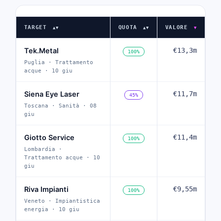
TARGET
QUOTA
VALORE
▲▼
▲▼
▼
Tek.Metal
€13,3m
100%
Puglia · Trattamento
acque · 10 giu
Siena Eye Laser
€11,7m
45%
Toscana · Sanità · 08
giu
Giotto Service
€11,4m
100%
Lombardia ·
Trattamento acque · 10
giu
Riva Impianti
€9,55m
100%
Veneto · Impiantistica
energia · 10 giu