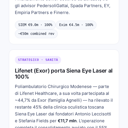
gli advisor PedersoliGattai, Spada Partners, EY,
Empiria Partners e Finerre.
SIEM €9.0m · 100%
Exim €4.5m · 100%
~€50m combined rev
STRATEGICO · SANITÀ
Lifenet (Exor) porta Siena Eye Laser al
100%
Poliambulatorio Chirurgico Modenese — parte
di Lifenet Healthcare, a sua volta partecipata al
~44,7% da Exor (famiglia Agnelli) — ha rilevato il
restante 45% della clinica oculistica toscana
Siena Eye Laser dai fondatori Antonio Leccisotti
e Stefania Fields per
€11,7 mln
. L'operazione
completa il consolidamento avviato con il 55%