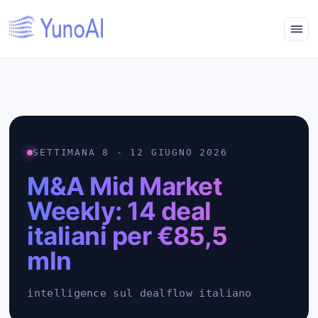
SETTIMANA 8 - 12 GIUGNO 2026
M&A Mid Market
Weekly: 14 deal
italiani per €85,5
mln
intelligence sul dealflow italiano