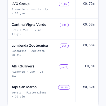
LVG Group
€0,75m
1,8%
Piemonte · Hospitality
· 08 giu
Cantina Vigna Verde
€0,57m
30%
Friuli-V.G. · Vino ·
11 giu
Lombarda Zootecnica
€0,56m
16%
Lombardia · Agritech ·
08 giu
Alfi (Gulliver)
€0,5m
1,7%
Piemonte · GDO · 08
giu
Alpi San Marco
€0,32m
20,1%
Veneto · Ristorazione
· 10 giu