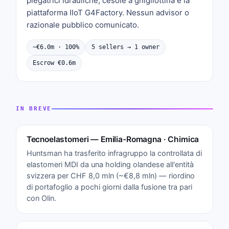
piegatrici idrauliche, cesoie a ghigliottina e la
piattaforma IIoT G4Factory. Nessun advisor o
razionale pubblico comunicato.
~€6.0m · 100%
5 sellers → 1 owner
Escrow €0.6m
IN BREVE
Tecnoelastomeri — Emilia-Romagna · Chimica
Huntsman ha trasferito infragruppo la controllata di
elastomeri MDI da una holding olandese all'entità
svizzera per CHF 8,0 mln (~€8,8 mln) — riordino
di portafoglio a pochi giorni dalla fusione tra pari
con Olin.